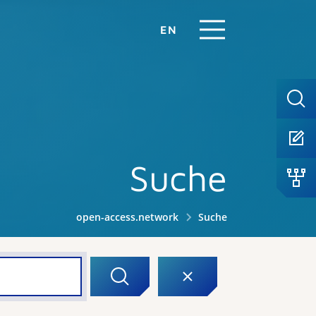
EN
Suche
open-access.network
Suche