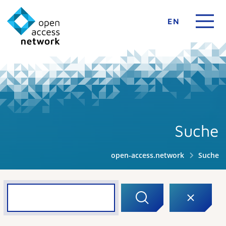
EN
Suche
open-access.network
Suche