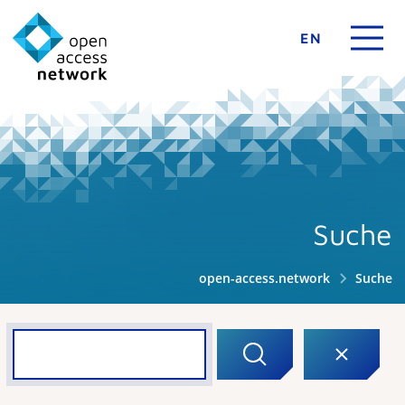
EN
Suche
open-access.network
Suche