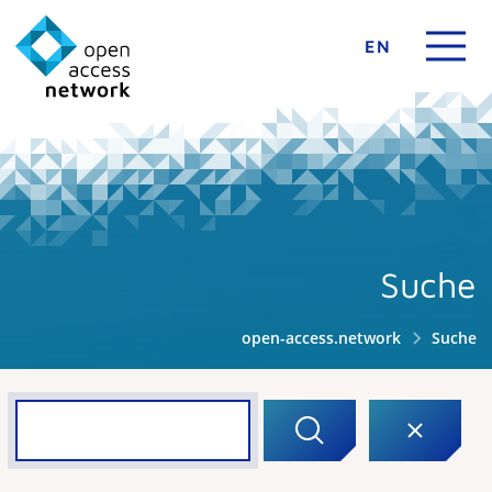
EN
Suche
open-access.network
Suche