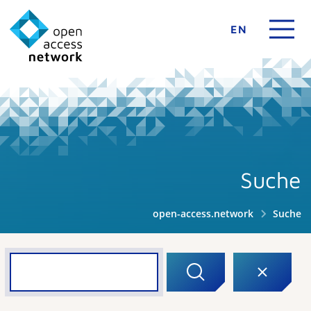
EN
Suche
open-access.network
Suche