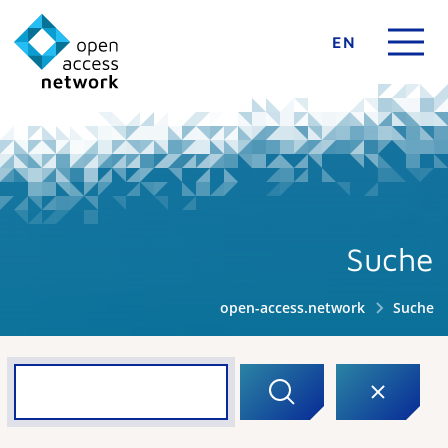
EN
Suche
open-access.network
Suche