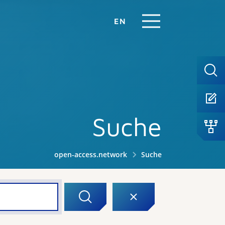
EN
Suche
open-access.network
Suche