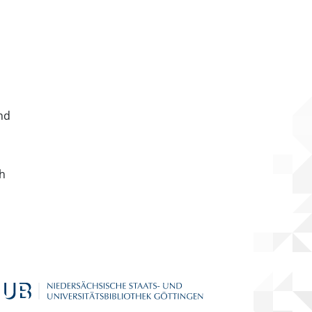
nd
ch