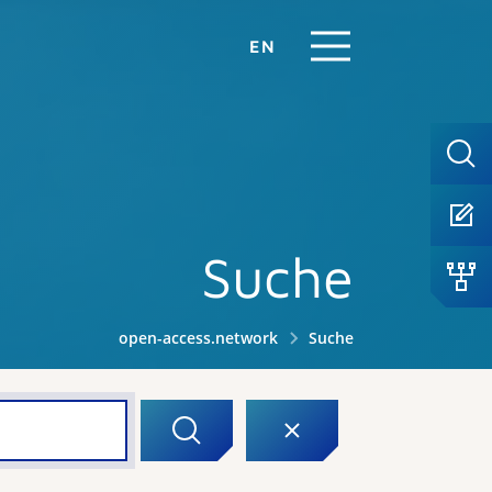
EN
Suche
open-access.network
Suche