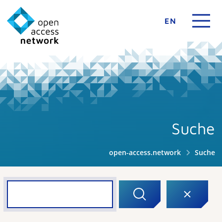
EN
Suche
open-access.network
Suche