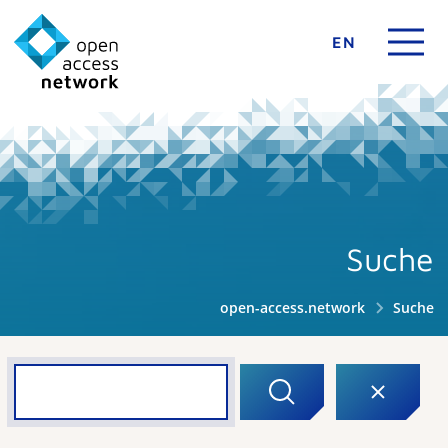
EN
Suche
open-access.network
Suche