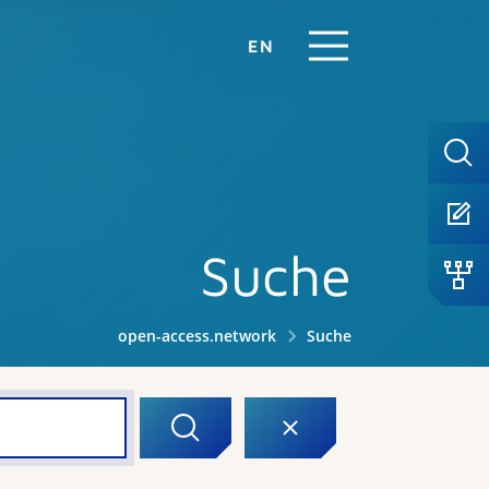
EN
Suche
open-access.network
Suche