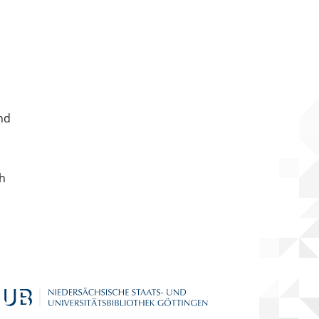
nd
ch