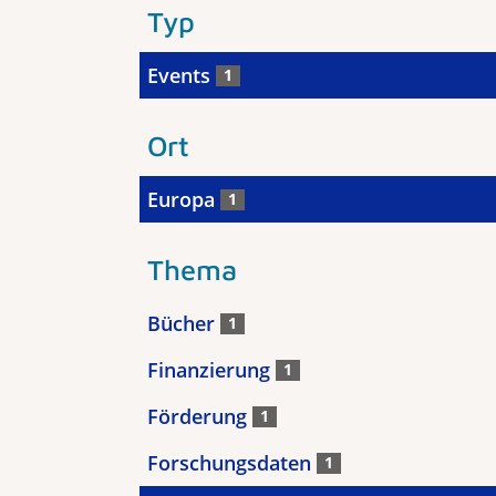
Typ
Events
1
Ort
Europa
1
Thema
Bücher
1
Finanzierung
1
Förderung
1
Forschungsdaten
1