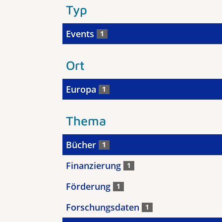
Typ
Events
1
Ort
Europa
1
Thema
Bücher
1
Finanzierung
1
Förderung
1
Forschungsdaten
1