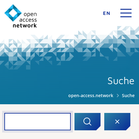
EN
Suche
open-access.network
Suche