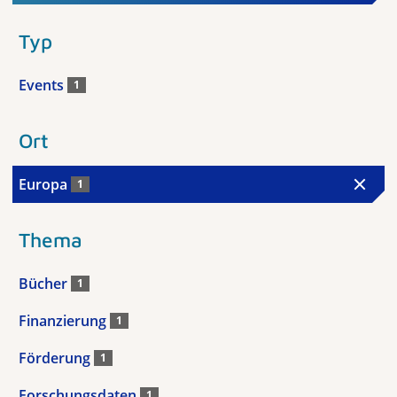
Typ
Events
1
Ort
Europa
1
Thema
Bücher
1
Finanzierung
1
Förderung
1
Forschungsdaten
1