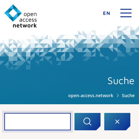
EN
Suche
open-access.network
Suche