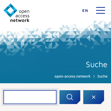
EN
Suche
open-access.network
Suche