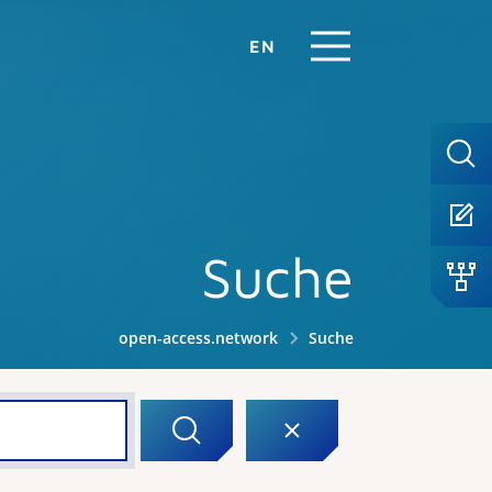
EN
Suche
open-access.network
Suche