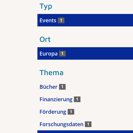
Typ
Events
1
Ort
Europa
1
Thema
Bücher
1
Finanzierung
1
Förderung
1
Forschungsdaten
1