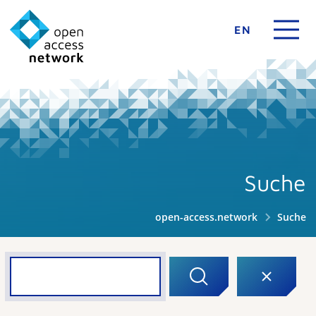
EN
Suche
open-access.network
Suche