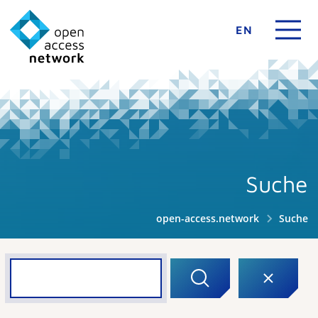
EN
Suche
open-access.network
Suche