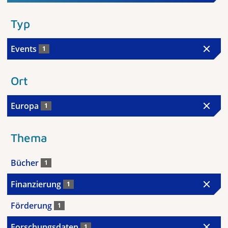
Typ
Events
1
Ort
Europa
1
Thema
Bücher
1
Finanzierung
1
Förderung
1
Forschungsdaten
1