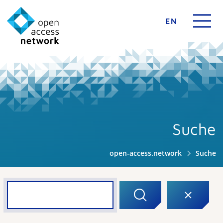
EN
Suche
open-access.network
Suche