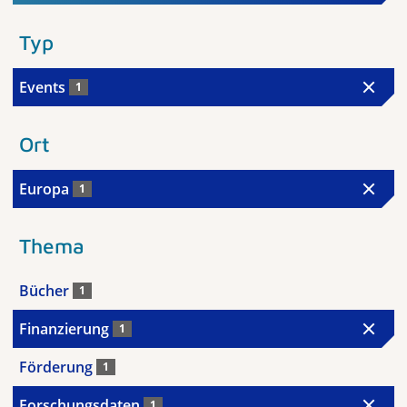
Typ
Events
1
Ort
Europa
1
Thema
Bücher
1
Finanzierung
1
Förderung
1
Forschungsdaten
1