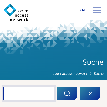
EN
Suche
open-access.network
Suche