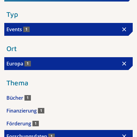
Typ
Events
1
Ort
Europa
1
Thema
Bücher
1
Finanzierung
1
Förderung
1
Forschungsdaten
1