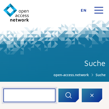
EN
Suche
open-access.network
Suche