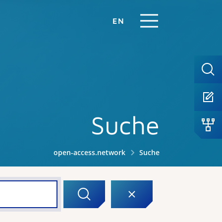
EN
Suche
open-access.network
Suche