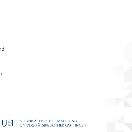
nd
ch