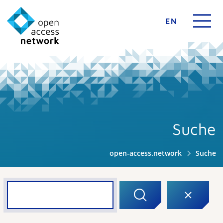
EN
Suche
open-access.network
Suche