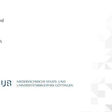
nd
ch