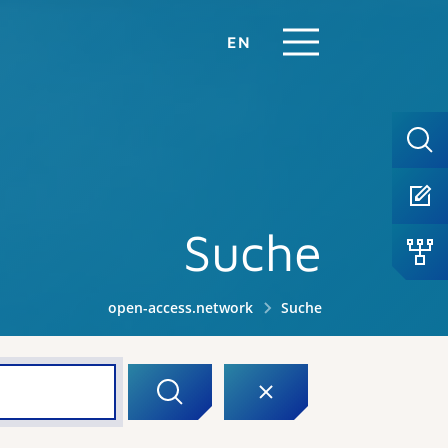
EN
Suche
open-access.network
Suche