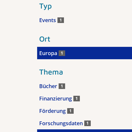
Typ
Events
1
Ort
Europa
1
Thema
Bücher
1
Finanzierung
1
Förderung
1
Forschungsdaten
1