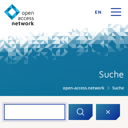
EN
Suche
open-access.network
Suche