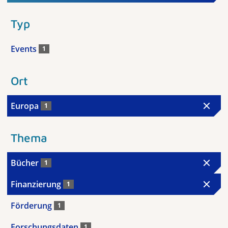
Typ
Events
1
Ort
Europa
1
Thema
Bücher
1
Finanzierung
1
Förderung
1
Forschungsdaten
1