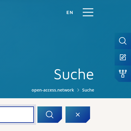
EN
Suche
open-access.network
Suche