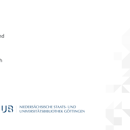
nd
ch