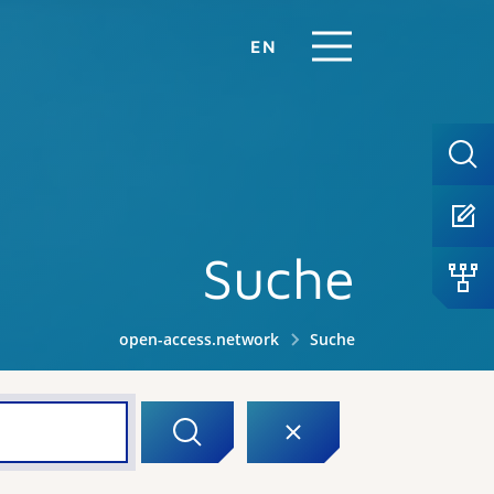
EN
Suche
open-access.network
Suche