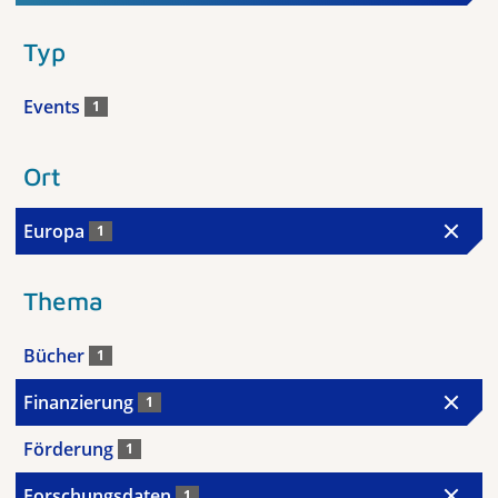
Typ
Events
1
Ort
Europa
1
Thema
Bücher
1
Finanzierung
1
Förderung
1
Forschungsdaten
1