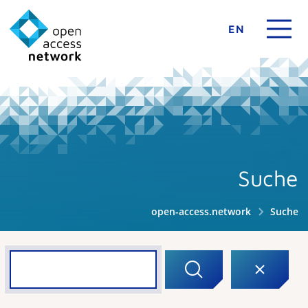
EN
Suche
open-access.network
Suche