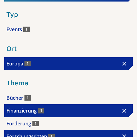
Typ
Events
1
Ort
Europa
1
Thema
Bücher
1
Finanzierung
1
Förderung
1
Forschungsdaten
1