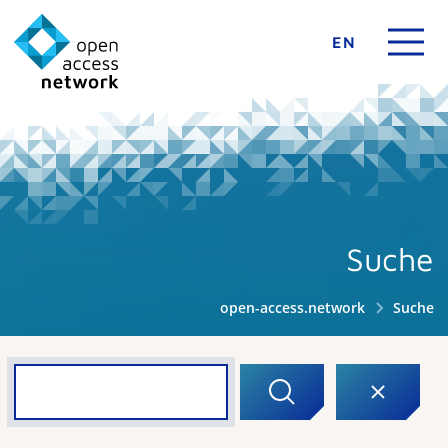
EN
Suche
open-access.network
Suche