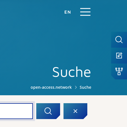
EN
Suche
open-access.network
Suche