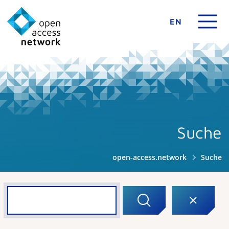
EN
Suche
open-access.network
Suche