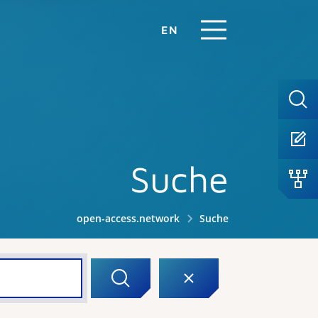
EN
Suche
open-access.network
Suche