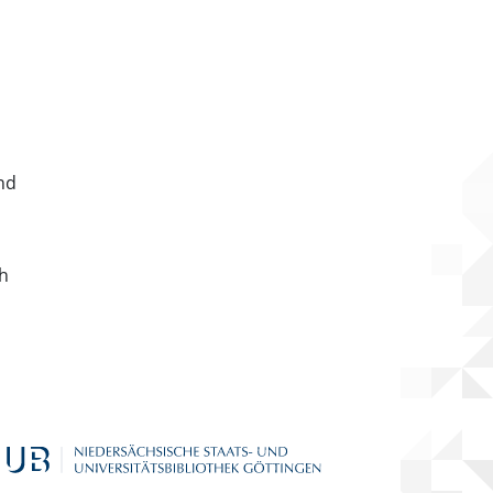
nd
ch