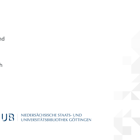
nd
ch