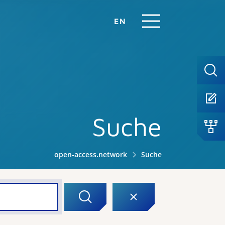
EN
Suche
open-access.network
Suche