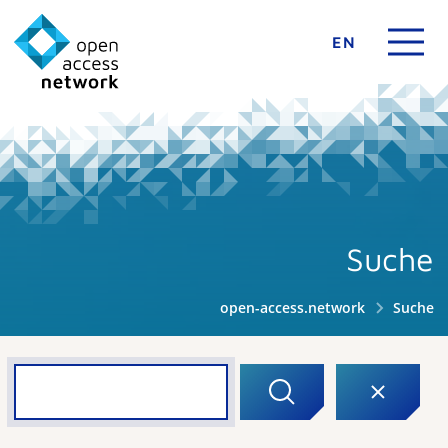
EN
Suche
open-access.network
Suche