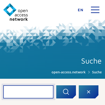
EN
Suche
open-access.network
Suche