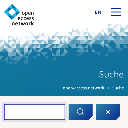
EN
Suche
open-access.network
Suche