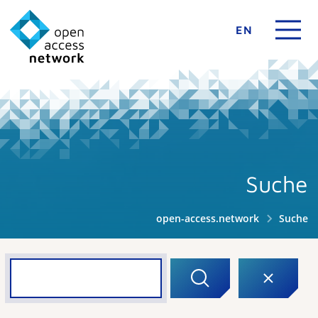
EN
Suche
open-access.network
Suche