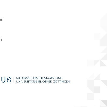
nd
ch