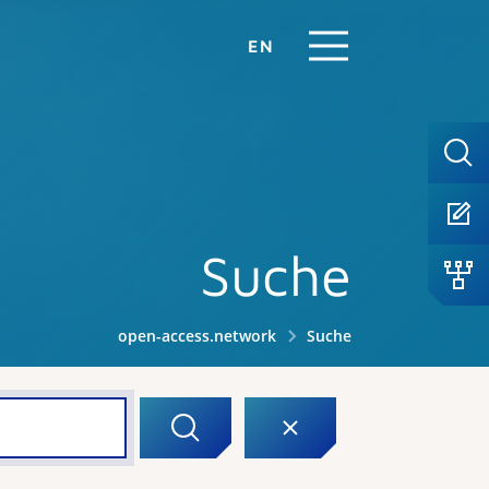
EN
Suche
open-access.network
Suche