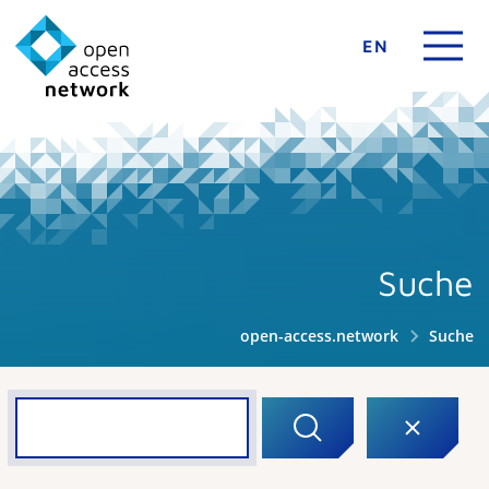
EN
Suche
open-access.network
Suche