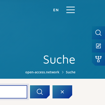
EN
Suche
open-access.network
Suche