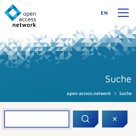
EN
Suche
open-access.network
Suche