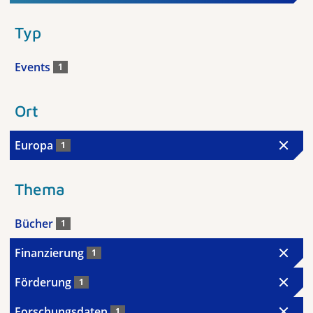
Typ
Events
1
Ort
Europa
1
Thema
Bücher
1
Finanzierung
1
Förderung
1
Forschungsdaten
1