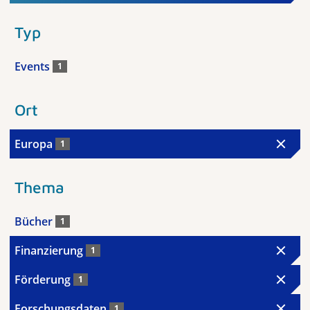
Typ
Events
1
Ort
Europa
1
Thema
Bücher
1
Finanzierung
1
Förderung
1
Forschungsdaten
1