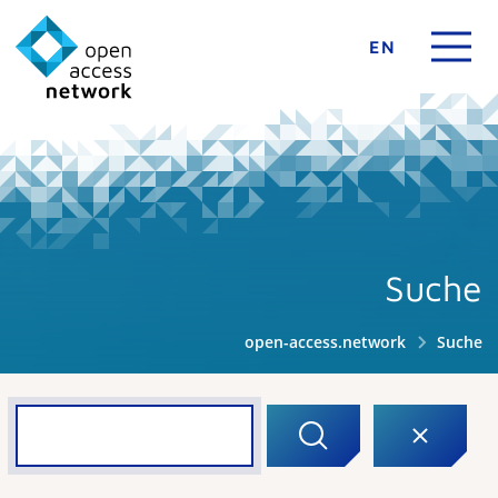
EN
Suche
open-access.network
Suche