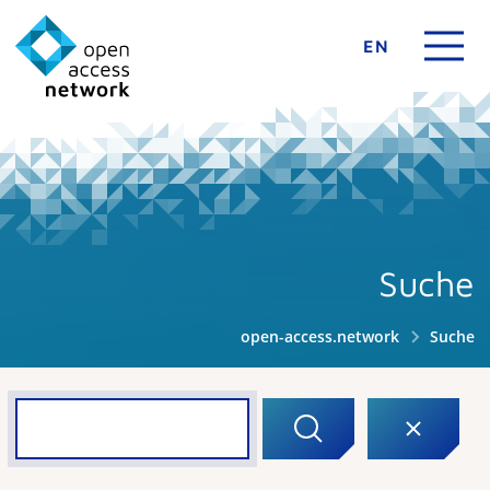
EN
Suche
open-access.network
Suche