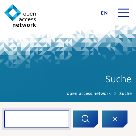
EN
Suche
open-access.network
Suche