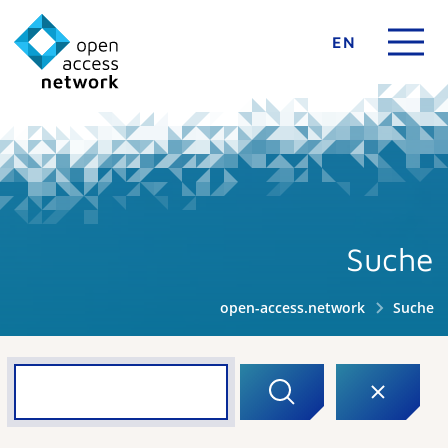
EN
Suche
open-access.network
Suche