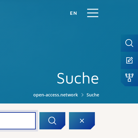
EN
Suche
open-access.network
Suche