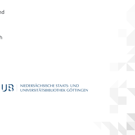
nd
ch