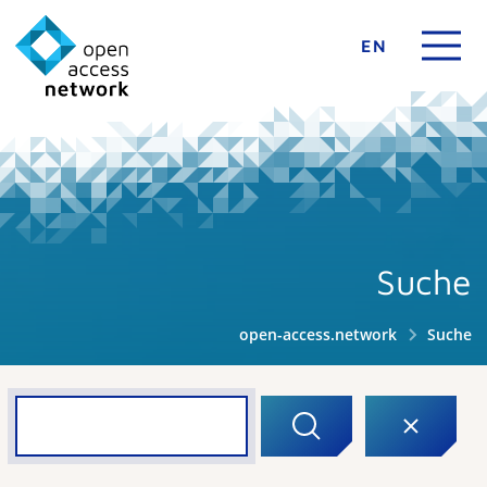
EN
Suche
open-access.network
Suche