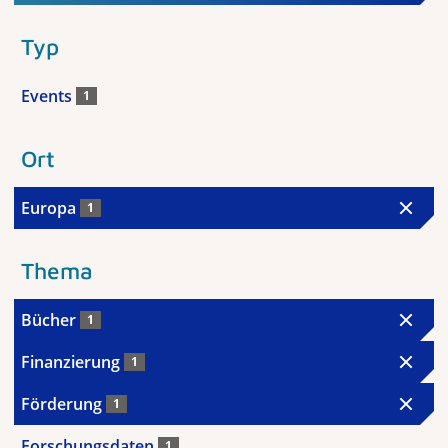
Typ
Events
1
Ort
Europa
1
Thema
Bücher
1
Finanzierung
1
Förderung
1
Forschungsdaten
1