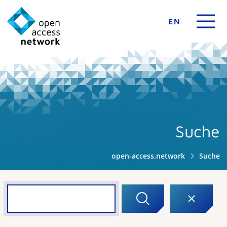
EN
Suche
open-access.network
Suche