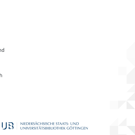
nd
ch