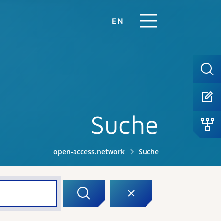
EN
Suche
open-access.network
Suche