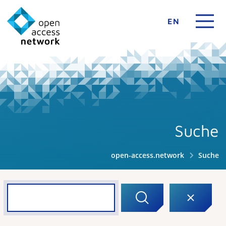
EN
Suche
open-access.network
Suche